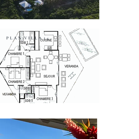
P L A N V I L L A 1 4