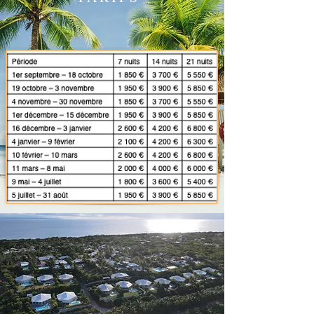
obligatoire
Ménage
de fin de séjour :
180 Euros ( à laisser directement sur
place )
Les barrières de protection piscine sont
amovibles et peuvent être demandées
afin d'être installées gratuitement pour
votre arrivée.
* Non accessible aux PMR