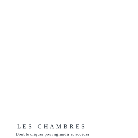
Située à la Pointe des
châteaux, patrimoine
mondial de l'Unesco, la villa
est située sur la commune de
Saint François, ville
dynamique bénéficiant d'un
Golf International de 18
trous, de restaurants,
boutiques, d'une
belle
Marina ainsi que d'un
Casino.
L E S C H A M B R E S
Double
cliquer pour agrandir et accéder