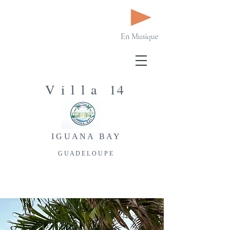
En Musique
V i l
l a 14
I G
U A N
A B A Y
G U A D E L O U P E