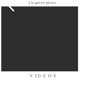
à la galerie photos
V I D E O S